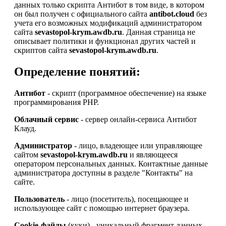
данных только скрипта Антибот в том виде, в котором
он был получен с официального сайта
antibot.cloud
без
учета его возможных модификаций администратором
сайта
sevastopol-krym.awdb.ru
. Данная страница не
описывает политики и функционал других частей и
скриптов сайта
sevastopol-krym.awdb.ru
.
Определение понятий:
Антибот
- скрипт (программное обеспечение) на языке
программирования PHP.
Облачный сервис
- сервер онлайн-сервиса Антибот
Клауд.
Администратор
- лицо, владеющее или управляющее
сайтом
sevastopol-krym.awdb.ru
и являющееся
оператором персональных данных. Контактные данные
администратора доступны в разделе "Контакты" на
сайте.
Пользователь
- лицо (посетитель), посещающее и
использующее сайт с помощью интернет браузера.
Cookie-файлы
(куки) - уникальный фрагмент данных,